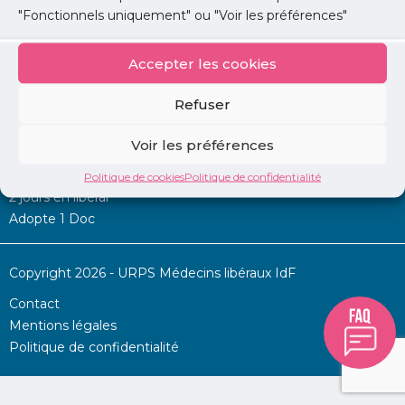
"Fonctionnels uniquement" ou "Voir les préférences"
Accepter les cookies
Mon URPS :
Refuser
Annonces
Voir les préférences
Permanence d’aide à l’installation
La Centrale
Politique de cookies
Politique de confidentialité
2 jours en libéral
Adopte 1 Doc
Copyright 2026 - URPS Médecins libéraux IdF
Contact
Mentions légales
Politique de confidentialité