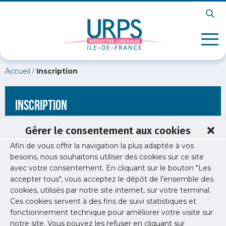
/
Accueil
Inscription
Inscription
Gérer le consentement aux cookies
Afin de vous offrir la navigation la plus adaptée à vos
[wppb-register form_name="inscription"
besoins, nous souhaitons utiliser des cookies sur ce site
redirect_url="https://www.urps-med-
avec votre consentement. En cliquant sur le bouton "Les
idf.org/communiques/communique-plfss-acces-aux-soins-
urps-med-idf/"]
accepter tous", vous acceptez le dépôt de l’ensemble des
cookies, utilisés par notre site internet, sur votre terminal.
Ces cookies servent à des fins de suivi statistiques et
fonctionnement technique pour améliorer votre visite sur
notre site. Vous pouvez les refuser en cliquant sur