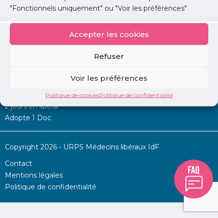
"Fonctionnels uniquement" ou "Voir les préférences"
Accepter les cookies
Mon URPS :
Refuser
Annonces
Voir les préférences
Permanence d’aide à l’installation
La Centrale
Politique de cookies
Politique de confidentialité
2 jours en libéral
Adopte 1 Doc
Copyright 2026 - URPS Médecins libéraux IdF
Contact
Mentions légales
Politique de confidentialité