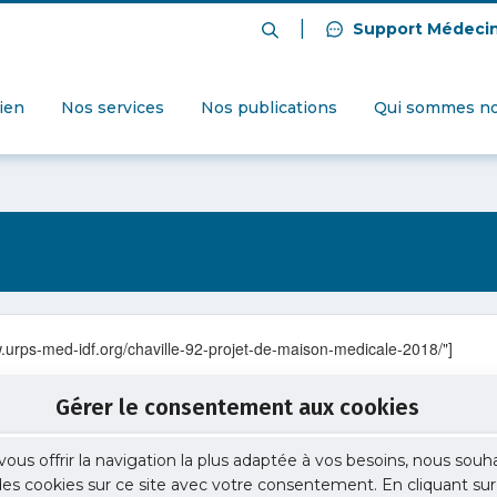
|
Support Médeci
dien
Nos services
Nos publications
Qui sommes no
w.urps-med-idf.org/chaville-92-projet-de-maison-medicale-2018/"]
Gérer le consentement aux cookies
vous offrir la navigation la plus adaptée à vos besoins, nous souh
 des cookies sur ce site avec votre consentement. En cliquant sur