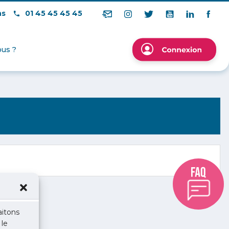
ns
01 45 45 45 45
us ?
aitons
 le