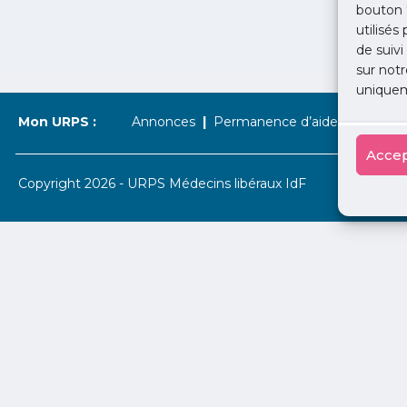
bouton 
utilisés
de suivi
sur notr
uniquem
Mon URPS :
Annonces
Permanence d’aide à l’installat
Accep
Copyright 2026 - URPS Médecins libéraux IdF