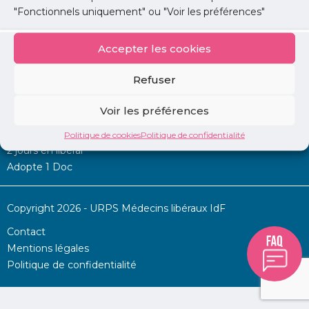
"Fonctionnels uniquement" ou "Voir les préférences"
Accepter les cookies
Mon URPS :
Refuser
Annonces
Voir les préférences
Permanence d’aide à l’installation
La Centrale
Politique de cookies
Politique de confidentialité
2 jours en libéral
Adopte 1 Doc
Copyright 2026 - URPS Médecins libéraux IdF
Contact
Mentions légales
Politique de confidentialité