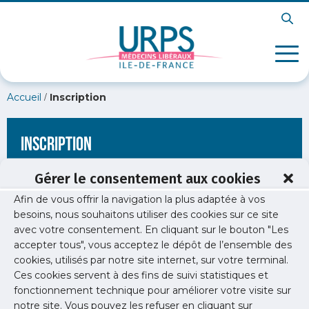
/
Accueil
Inscription
Inscription
Gérer le consentement aux cookies
Afin de vous offrir la navigation la plus adaptée à vos
[wppb-register form_name="inscription"
besoins, nous souhaitons utiliser des cookies sur ce site
redirect_url="https://www.urps-med-idf.org/cesson-77-pose-
avec votre consentement. En cliquant sur le bouton "Les
de-premiere-cloison-de-structure-liberale/img_7183-2/"]
accepter tous", vous acceptez le dépôt de l’ensemble des
cookies, utilisés par notre site internet, sur votre terminal.
Ces cookies servent à des fins de suivi statistiques et
fonctionnement technique pour améliorer votre visite sur
notre site. Vous pouvez les refuser en cliquant sur