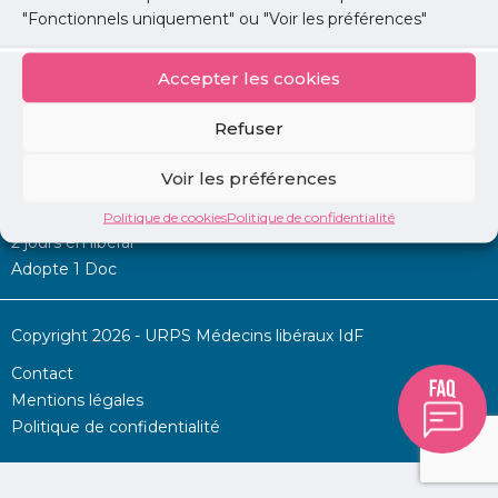
"Fonctionnels uniquement" ou "Voir les préférences"
Accepter les cookies
Mon URPS :
Refuser
Annonces
Voir les préférences
Permanence d’aide à l’installation
La Centrale
Politique de cookies
Politique de confidentialité
2 jours en libéral
Adopte 1 Doc
Copyright 2026 - URPS Médecins libéraux IdF
Contact
Mentions légales
Politique de confidentialité