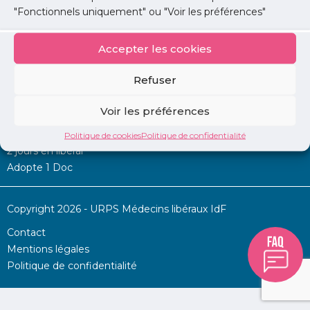
"Fonctionnels uniquement" ou "Voir les préférences"
Accepter les cookies
Mon URPS :
Refuser
Annonces
Voir les préférences
Permanence d’aide à l’installation
La Centrale
Politique de cookies
Politique de confidentialité
2 jours en libéral
Adopte 1 Doc
Copyright 2026 - URPS Médecins libéraux IdF
Contact
Mentions légales
Politique de confidentialité