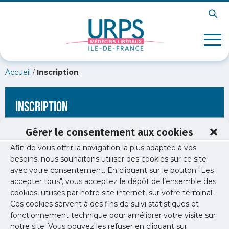
/
Accueil
Inscription
Inscription
Gérer le consentement aux cookies
Afin de vous offrir la navigation la plus adaptée à vos
[wppb-register form_name="inscription"
besoins, nous souhaitons utiliser des cookies sur ce site
redirect_url="https://www.urps-med-idf.org/20-chrono-le-
avec votre consentement. En cliquant sur le bouton "Les
point-juridique-et-comptable-des-medecins-
liberaux/logocouleur/"]
accepter tous", vous acceptez le dépôt de l’ensemble des
cookies, utilisés par notre site internet, sur votre terminal.
Ces cookies servent à des fins de suivi statistiques et
fonctionnement technique pour améliorer votre visite sur
notre site. Vous pouvez les refuser en cliquant sur