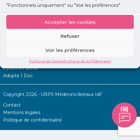
"Fonctionnels uniquement" ou "Voir les préférences"
Accepter les cookies
Mon URPS :
Refuser
Annonces
Voir les préférences
Permanence d’aide à l’installation
La Centrale
Politique de cookies
Politique de confidentialité
2 jours en libéral
Adopte 1 Doc
Copyright 2026 - URPS Médecins libéraux IdF
Contact
Mentions légales
Politique de confidentialité