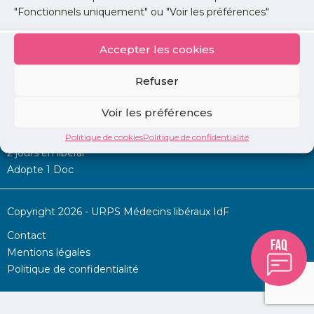
"Fonctionnels uniquement" ou "Voir les préférences"
Accepter les cookies
Mon URPS :
Refuser
Annonces
Voir les préférences
Permanence d’aide à l’installation
La Centrale
Politique de cookies
Politique de confidentialité
2 jours en libéral
Adopte 1 Doc
Copyright 2026 - URPS Médecins libéraux IdF
Contact
Mentions légales
Politique de confidentialité