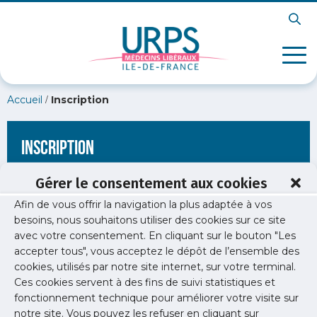
/
Accueil
Inscription
Inscription
Gérer le consentement aux cookies
Afin de vous offrir la navigation la plus adaptée à vos
[wppb-register form_name="inscription"
besoins, nous souhaitons utiliser des cookies sur ce site
redirect_url="https://www.urps-med-idf.org/20-chrono-le-
avec votre consentement. En cliquant sur le bouton "Les
point-juridique-et-comptable-des-medecins-liberaux/"]
accepter tous", vous acceptez le dépôt de l’ensemble des
cookies, utilisés par notre site internet, sur votre terminal.
Ces cookies servent à des fins de suivi statistiques et
fonctionnement technique pour améliorer votre visite sur
notre site. Vous pouvez les refuser en cliquant sur